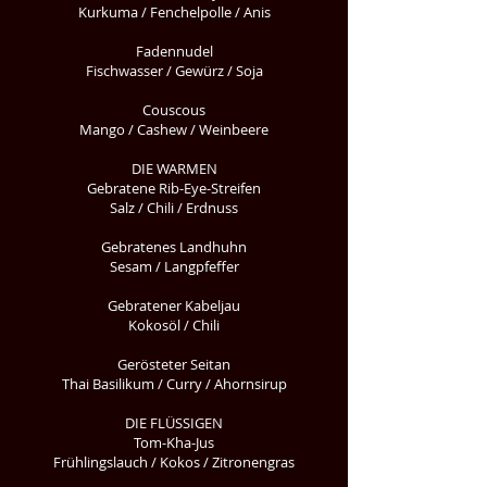
Kurkuma / Fenchelpolle / Anis
Fadennudel
Fischwasser / Gewürz / Soja
Couscous
Mango / Cashew / Weinbeere
DIE WARMEN
Gebratene Rib-Eye-Streifen
Salz / Chili / Erdnuss
Gebratenes Landhuhn
Sesam / Langpfeffer
Gebratener Kabeljau
Kokosöl / Chili
Gerösteter Seitan
Thai Basilikum / Curry / Ahornsirup
DIE FLÜSSIGEN
Tom-Kha-Jus
Frühlingslauch / Kokos / Zitronengras