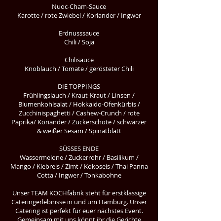
Nuoc-Cham-Sauce
Karotte / rote Zwiebel / Koriander / Ingwer
Erdnusssauce
Chili / Soja
Chilisauce
Knoblauch / Tomate / gerösteter Chili
DIE TOPPINGS
Frühlingslauch / Kraut-Kraut / Linsen /
Blumenkohlsalat / Hokkaido-Ofenkürbis /
Zucchinispaghetti / Cashew-Crunch / rote
Paprika/ Koriander / Zuckerschote / schwarzer
& weißer Sesam / Spinatblatt
SÜSSES ENDE
Wassermelone / Zuckerrohr / Basilikum /
Mango / Klebreis / Zimt / Kokoseis / Thai Panna
Cotta / Ingwer / Tonkabohne
Unser TEAM KOCHfabrik steht für erstklassige
Cateringerlebnisse in und um Hamburg. Unser
Catering ist perfekt für euer nächstes Event.
Gemeinsam mit uns könnt ihr die Gerichte