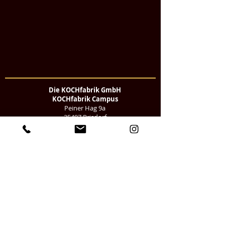
Die KOCHfabrik GmbH
KOCHfabrik Campus
Peiner Hag 9a
25497 Prisdorf
Tel:
04101-60 109 10
Zahlenwerk Hamburg
Am Kaiserkai 69
20457 Hamburg
Kontakt
Impressum
Datenschutz