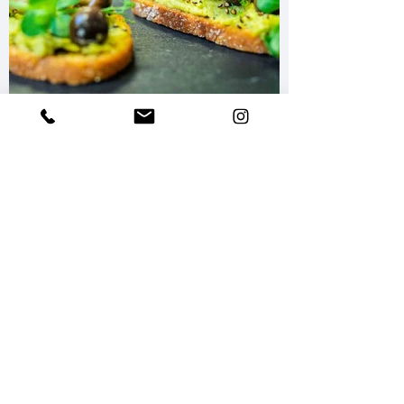
JA, SCHICKT MIR DEN
KOCHFABRIK REPORT!
Bleib' auf dem Laufenden und
abonniere hier unseren Newsletter
E-Mail-Adresse
Ja, ich möchte den KOCHfabrik-
Report mit aktuellen
Informationen und Angeboten
erhalten. Meine Einwilligung kann
ich jederzeit per E-Mail an
info@koch-fabrik.de oder durch die
Nutzung des Abmeldelinks im