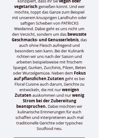
konzipiert, dass ihr sie
vegan oder
vegetarisch
genießen könnt. Und wer
möchte, toppt das Ganze zum Beispiel
mit unserem knusprigen Landhuhn oder
saftigen Scheiben von PATRICKS
Weiderind. Dabei geht es uns nicht um
den Verzicht, sondern um das
bewusste
Geschmacks- und Genusserlebnis
, das
auch ohne Fleisch aufregend und
besonders sein kann. Bei der Kulinarik
richten wir uns nach der Saison und
arbeiten beispielsweise mit frischem
Spargel, Gurken, Zucchinis, Pilzen, Beten
oder Wurzelgemüse. Neben dem
Fokus
auf pflanzlichen Zutaten
geht es bei
Floral Cuisine auch darum, Gerichte zu
entwickeln, die mit nur
wenigen
Zutaten
auskommen und nur
wenig
Strom bei der Zubereitung
beanspruchen.
Dabei möchten wir
kulinarische Erinnerungen für euch
schaffen und interpretieren auch mal
traditionelle Gerichte oder typisches
Soulfood neu.