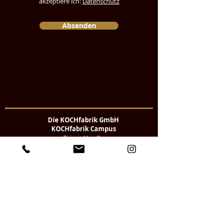
akzeptiere ich:
Datenschutz
Absenden
Die KOCHfabrik GmbH
KOCHfabrik Campus
Peiner Hag 9a
25497 Prisdorf
Tel:
04101-60 109 10
Zahlenwerk Hamburg
Am Kaiserkai 69
20457 Hamburg
Kontakt