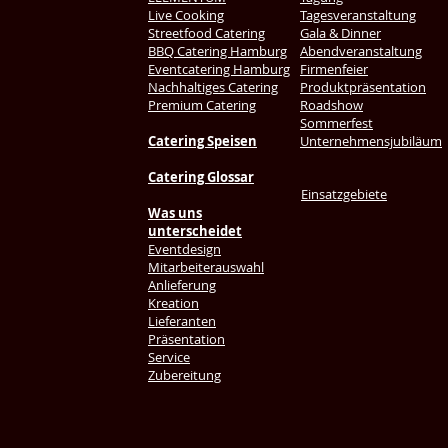
Live Cooking
Tagesveranstaltung
Streetfood Catering
Gala & Dinner
BBQ Catering Hamburg
Abendveranstaltung
Eventcatering Hamburg
Firmenfeier
Nachhaltiges Catering
Produktpräsentation
Premium Catering
Roadshow
Sommerfest
Catering Speisen
Unternehmensjubiläum
Catering Glossar
Einsatzgebiete
Was uns
unterscheidet
Eventdesign
Mitarbeiterauswahl
Anlieferung
Kreation
Lieferanten
Präsentation
Service
Zubereitung