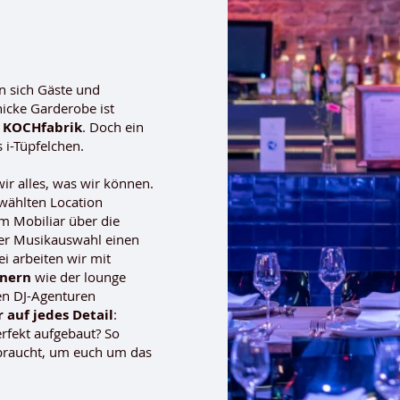
n sich Gäste und
hicke Garderobe ist
 KOCHfabrik
. Doch ein
 i-Tüpfelchen.
ir alles, was wir können.
ewählten Location
om Mobiliar über die
der Musikauswahl einen
i arbeiten wir mit
tnern
wie der lounge
en DJ-Agenturen
 auf jedes Detail
:
perfekt aufgebaut? So
r braucht, um euch um das