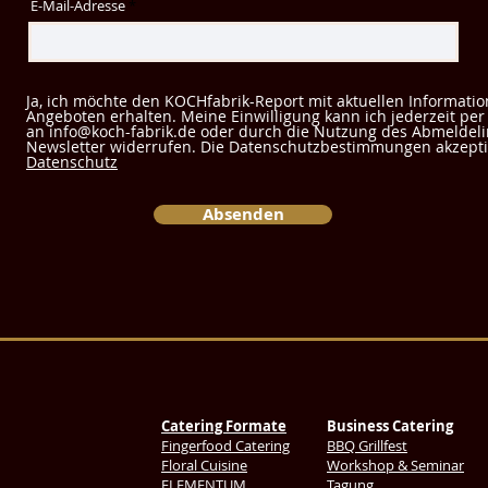
E-Mail-Adresse
Ja, ich möchte den KOCHfabrik-Report mit aktuellen Informati
Angeboten erhalten. Meine Einwilligung kann ich jederzeit per
an info@koch-fabrik.de oder durch die Nutzung des Abmeldeli
Newsletter widerrufen. Die Datenschutzbestimmungen akzeptie
Datenschutz
Absenden
Catering Formate
Business Catering
Fingerfood Catering
BBQ Grillfest
Floral Cuisine
Workshop & Seminar
ELEMENTUM
Tagung