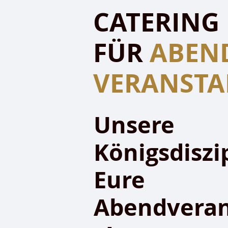
CATERING
FÜR
ABEN
VERANST
Unsere
Königsdiszip
Eure
Abendveran