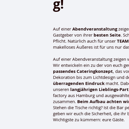
g!
Auf einer
Abendveranstaltung
zeige
Gastgeber von ihrer
besten Seite
. Sc
Pflicht. Natürlich auch für unser
TEAM
makelloses Äußeres ist für uns nur das
Auf einer Abendveranstaltung zeigen w
Wir entwickeln ein zu der von euch g
passendes Cateringkonzept
, das v
Dekoration bis zum Lichtdesign und 
überragenden Eindruck
macht. Dabe
unseren
langjährigen Lieblings-Par
factory aus Hamburg und ausgewählt
zusammen.
Beim Aufbau achten wir
Stehen die Tische richtig? Ist die Bar 
geben wir euch die Sicherheit, die ih
Wichtigste zu kümmern: eure Gäste.