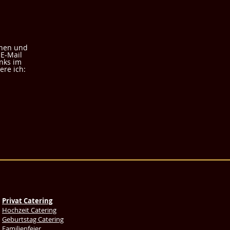
onen und
 E-Mail
nks im
re ich:
Privat Catering
Hochzeit Catering
Geburtstag Catering
Familienfeier