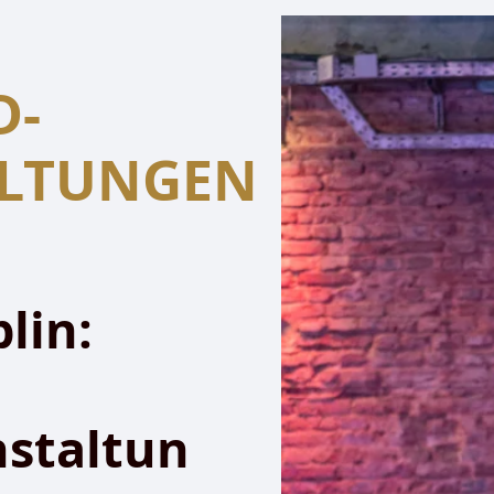
D-
ALTUNGEN
lin:
staltun