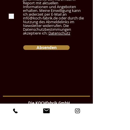
Report mit aktuellen
Informationen und Angeboten
erhalten. Meine Einwilligung kann
ich jederzeit per E-Mail an
info@koch-fabrik.de oder durch die
Nutzung des Abmeldelinks im
Newsletter widerrufen. Die
Datenschutzbestimmungen
akzeptiere ich:
Datenschutz
Absenden
Die KOCHfabrik GmbH
KOCHfabrik Campus
Peiner Hag 9a
25497 Prisdorf
Tel:
04101-60 109 10