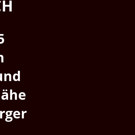
CH
5
n
und
Nähe
rger