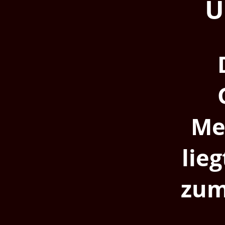
U
Me
lie
zum