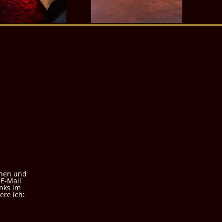
!
onen und
 E-Mail
nks im
re ich: