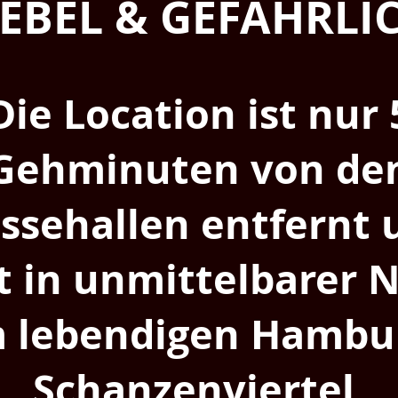
EBEL & GEFÄHRLI
Die Location ist nur 
Gehminuten von de
ssehallen entfernt 
gt in unmittelbarer 
 lebendigen Hambu
Schanzenviertel.