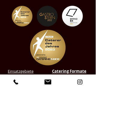
Einsatzgebiete
Catering Formate
Fingerfood Catering
Privat Catering
Floral Cuisine
Hochzeit Catering
ELEMENTUM
Geburtstag Catering
Live Cooking
Familienfeier
Streetfood Catering
BBQ Catering
Hamburg
Eventcatering
Hamburg
Nachhaltiges
Catering